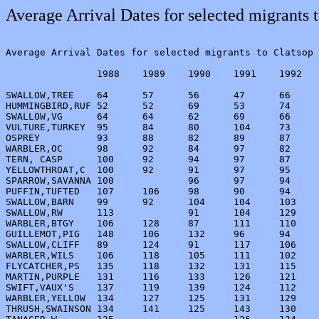
Average Arrival Dates for selected migrants 
Average Arrival Dates for selected migrants to Clatsop 
                1988    1989    1990    1991    1992   
                                                       
SWALLOW,TREE    64      57      56      47      66     
HUMMINGBIRD,RUF 52      52      69      53      74     
SWALLOW,VG      64      64      62      69      66     
VULTURE,TURKEY  95      84      80      104     73     
OSPREY          93      88      82      89      87     
WARBLER,OC      98      92      84      97      82     
TERN, CASP      100     92      94      97      87     
YELLOWTHROAT,C  100     92      91      97      95     
SPARROW,SAVANNA 100             96      97      94     
PUFFIN,TUFTED   107     106     98      90      94     
SWALLOW,BARN    99      92      104     104     103    
SWALLOW,RW      113             91      104     129    
WARBLER,BTGY    106     128     87      111     110    
GUILLEMOT,PIG   148     106     132     96      94     
SWALLOW,CLIFF   89      124     91      117     106    
WARBLER,WILS    106     118     105     111     102    
FLYCATCHER,PS   135     118     132     131     115    
MARTIN,PURPLE   131     116     133     126     121    
SWIFT,VAUX'S    137     119     139     124     112    
WARBLER,YELLOW  134     127     125     131     129    
THRUSH,SWAINSON 134     141     125     143     130    