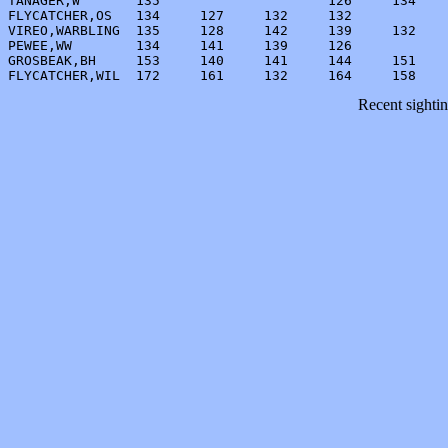
TANAGER,W       135                     126     134    
FLYCATCHER,OS   134     127     132     132            
VIREO,WARBLING  135     128     142     139     132    
PEWEE,WW        134     141     139     126            
GROSBEAK,BH     153     140     141     144     151    
FLYCATCHER,WIL  172     161     132     164     158    
Recent sighti